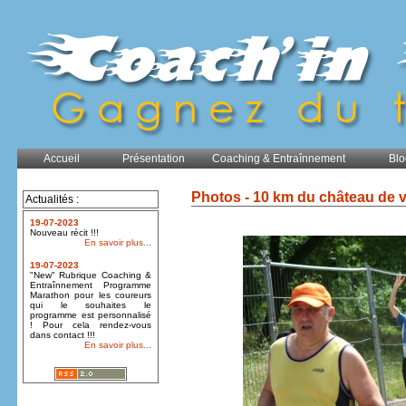
Accueil
Présentation
Coaching & Entraînnement
Blo
Photos - 10 km du château de 
Actualités :
19-07-2023
Nouveau récit !!!
En savoir plus...
19-07-2023
"New" Rubrique Coaching &
Entraînnement Programme
Marathon pour les coureurs
qui le souhaites le
programme est personnalisé
! Pour cela rendez-vous
dans contact !!!
En savoir plus...