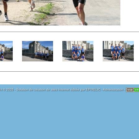
t © 2026 - Solution de création de sites Internet éditée par
EPIXELIC
-
Administration
-