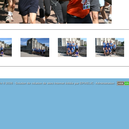
t © 2026 - Solution de création de sites Internet éditée par
EPIXELIC
-
Administration
-