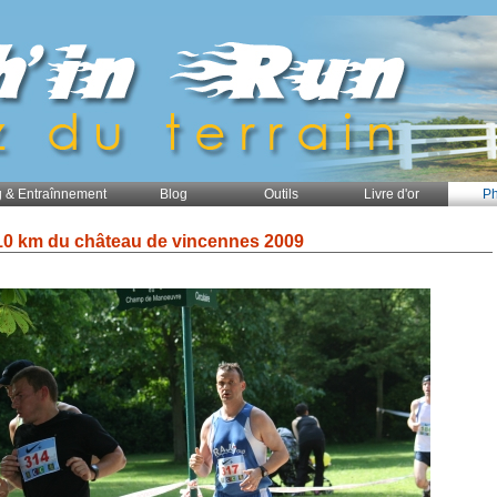
 & Entraînnement
Blog
Outils
Livre d'or
Ph
10 km du château de vincennes 2009