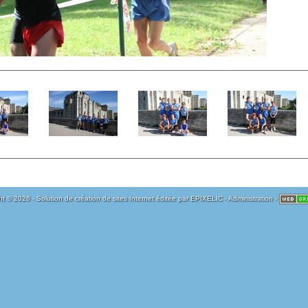
t © 2026 - Solution de création de sites Internet éditée par
EPIXELIC
-
Administration
-