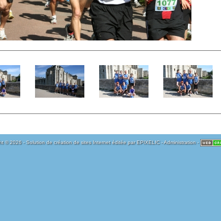
t © 2026 - Solution de création de sites Internet éditée par
EPIXELIC
-
Administration
-