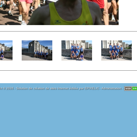
t © 2026 - Solution de création de sites Internet éditée par
EPIXELIC
-
Administration
-