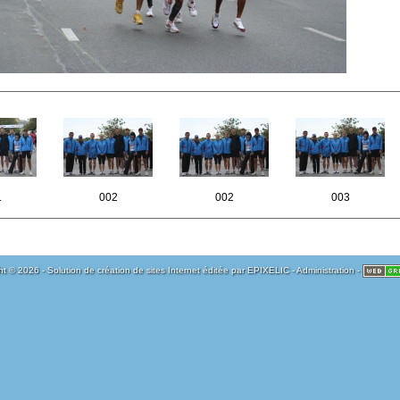
1
002
002
003
t © 2026 - Solution de création de sites Internet éditée par
EPIXELIC
-
Administration
-