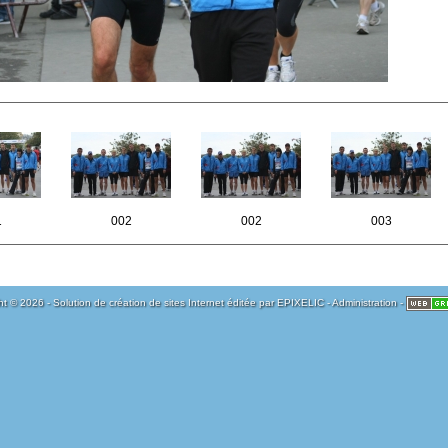
1
002
002
003
t © 2026 - Solution de création de sites Internet éditée par
EPIXELIC
-
Administration
-