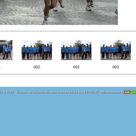
1
002
002
003
t © 2026 - Solution de création de sites Internet éditée par
EPIXELIC
-
Administration
-