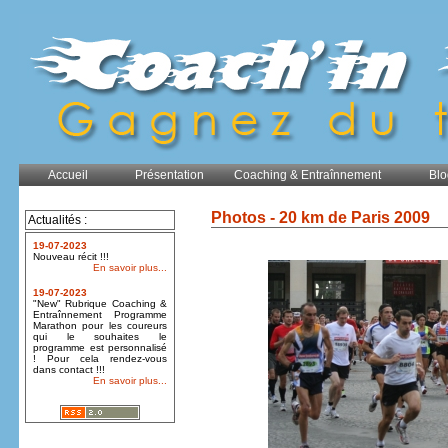
Accueil
Présentation
Coaching & Entraînnement
Blo
Photos - 20 km de Paris 2009
Actualités :
19-07-2023
Nouveau récit !!!
En savoir plus...
19-07-2023
"New" Rubrique Coaching &
Entraînnement Programme
Marathon pour les coureurs
qui le souhaites le
programme est personnalisé
! Pour cela rendez-vous
dans contact !!!
En savoir plus...