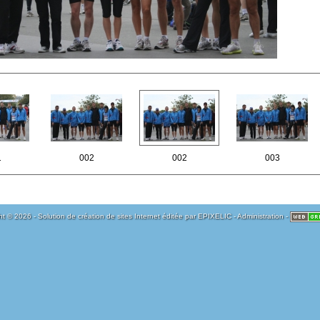
1
002
002
003
t © 2026 - Solution de création de sites Internet éditée par
EPIXELIC
-
Administration
-