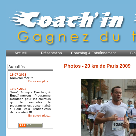
Accueil
Présentation
Coaching & Entraînnement
Blo
Photos - 20 km de Paris 2009
Actualités :
19-07-2023
Nouveau récit !!!
En savoir plus...
19-07-2023
"New" Rubrique Coaching &
Entraînnement Programme
Marathon pour les coureurs
qui le souhaites le
programme est personnalisé
! Pour cela rendez-vous
dans contact !!!
En savoir plus...