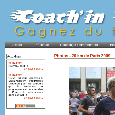
Accueil
Présentation
Coaching & Entraînnement
Blo
Photos - 20 km de Paris 2009
Actualités :
19-07-2023
Nouveau récit !!!
En savoir plus...
19-07-2023
"New" Rubrique Coaching &
Entraînnement Programme
Marathon pour les coureurs
qui le souhaites le
programme est personnalisé
! Pour cela rendez-vous
dans contact !!!
En savoir plus...