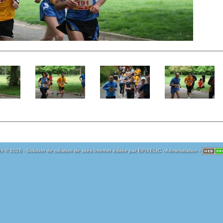
t © 2026 - Solution de création de sites Internet éditée par
EPIXELIC
-
Administration
-