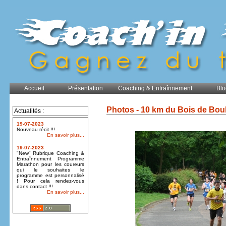
Accueil
Présentation
Coaching & Entraînnement
Blo
Photos - 10 km du Bois de Bou
Actualités :
19-07-2023
Nouveau récit !!!
En savoir plus...
19-07-2023
"New" Rubrique Coaching &
Entraînnement Programme
Marathon pour les coureurs
qui le souhaites le
programme est personnalisé
! Pour cela rendez-vous
dans contact !!!
En savoir plus...