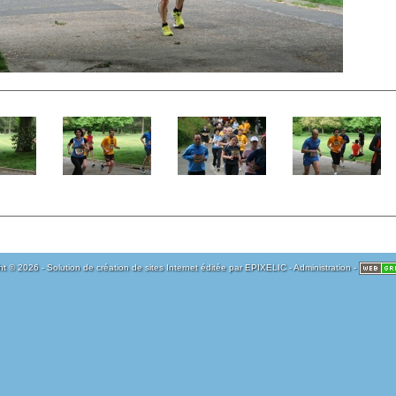
t © 2026 - Solution de création de sites Internet éditée par
EPIXELIC
-
Administration
-