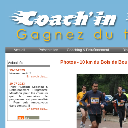
Accueil
Présentation
Coaching & Entraînnement
Blo
Photos - 10 km du Bois de Bou
Actualités :
19-07-2023
Nouveau récit !!!
En savoir plus...
19-07-2023
"New" Rubrique Coaching &
Entraînnement Programme
Marathon pour les coureurs
qui le souhaites le
programme est personnalisé
! Pour cela rendez-vous
dans contact !!!
En savoir plus...