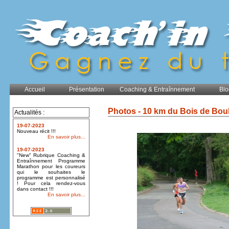
Accueil
Présentation
Coaching & Entraînnement
Blo
Photos - 10 km du Bois de Bou
Actualités :
19-07-2023
Nouveau récit !!!
En savoir plus...
19-07-2023
"New" Rubrique Coaching &
Entraînnement Programme
Marathon pour les coureurs
qui le souhaites le
programme est personnalisé
! Pour cela rendez-vous
dans contact !!!
En savoir plus...