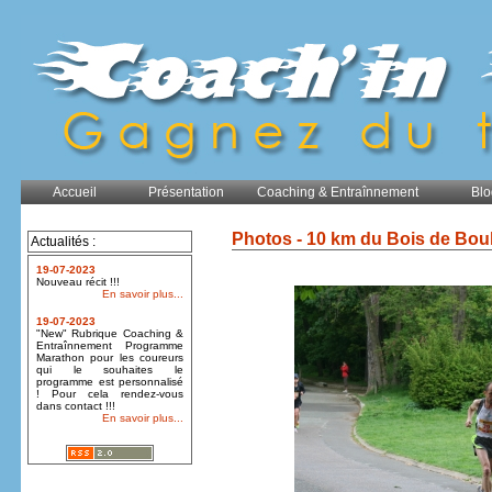
Accueil
Présentation
Coaching & Entraînnement
Blo
Photos - 10 km du Bois de Bou
Actualités :
19-07-2023
Nouveau récit !!!
En savoir plus...
19-07-2023
"New" Rubrique Coaching &
Entraînnement Programme
Marathon pour les coureurs
qui le souhaites le
programme est personnalisé
! Pour cela rendez-vous
dans contact !!!
En savoir plus...