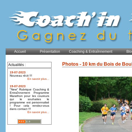
Accueil
Présentation
Coaching & Entraînnement
Blo
Photos - 10 km du Bois de Bou
Actualités :
19-07-2023
Nouveau récit !!!
En savoir plus...
19-07-2023
"New" Rubrique Coaching &
Entraînnement Programme
Marathon pour les coureurs
qui le souhaites le
programme est personnalisé
! Pour cela rendez-vous
dans contact !!!
En savoir plus...