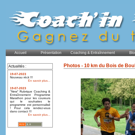
Accueil
Présentation
Coaching & Entraînnement
Blo
Photos - 10 km du Bois de Bou
Actualités :
19-07-2023
Nouveau récit !!!
En savoir plus...
19-07-2023
"New" Rubrique Coaching &
Entraînnement Programme
Marathon pour les coureurs
qui le souhaites le
programme est personnalisé
! Pour cela rendez-vous
dans contact !!!
En savoir plus...