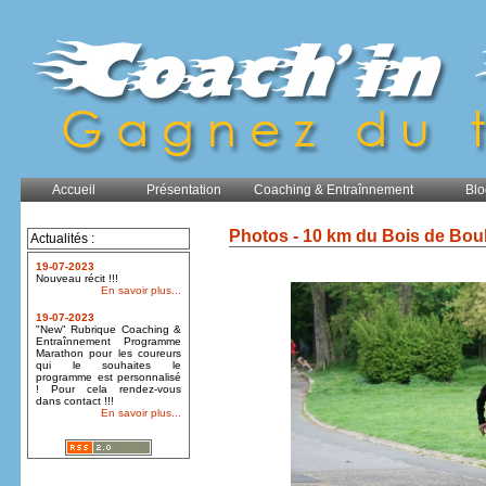
Accueil
Présentation
Coaching & Entraînnement
Blo
Photos - 10 km du Bois de Bou
Actualités :
19-07-2023
Nouveau récit !!!
En savoir plus...
19-07-2023
"New" Rubrique Coaching &
Entraînnement Programme
Marathon pour les coureurs
qui le souhaites le
programme est personnalisé
! Pour cela rendez-vous
dans contact !!!
En savoir plus...