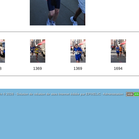
8
1369
1369
1694
t © 2026 - Solution de création de sites Internet éditée par
EPIXELIC
-
Administration
-