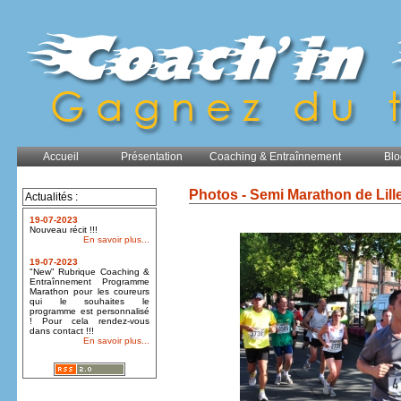
Accueil
Présentation
Coaching & Entraînnement
Blo
Photos - Semi Marathon de Lill
Actualités :
19-07-2023
Nouveau récit !!!
En savoir plus...
19-07-2023
"New" Rubrique Coaching &
Entraînnement Programme
Marathon pour les coureurs
qui le souhaites le
programme est personnalisé
! Pour cela rendez-vous
dans contact !!!
En savoir plus...