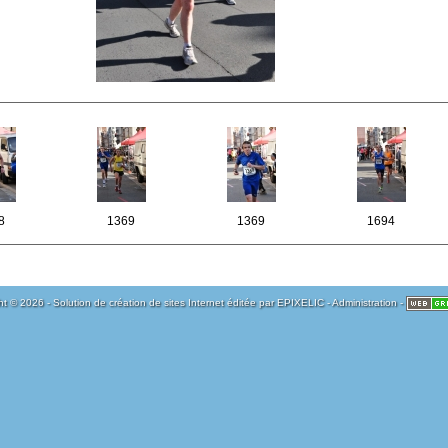
8
1369
1369
1694
t © 2026 - Solution de création de sites Internet éditée par
EPIXELIC
-
Administration
-