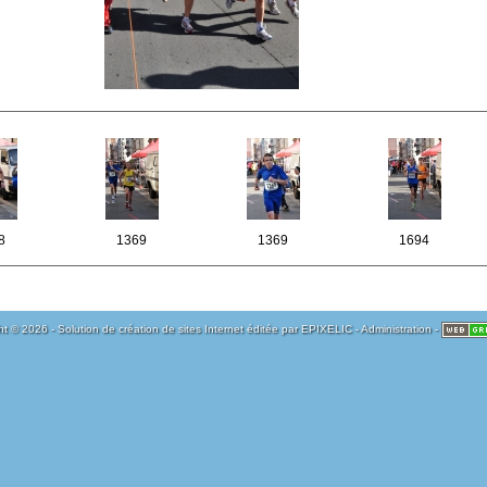
8
1369
1369
1694
t © 2026 - Solution de création de sites Internet éditée par
EPIXELIC
-
Administration
-