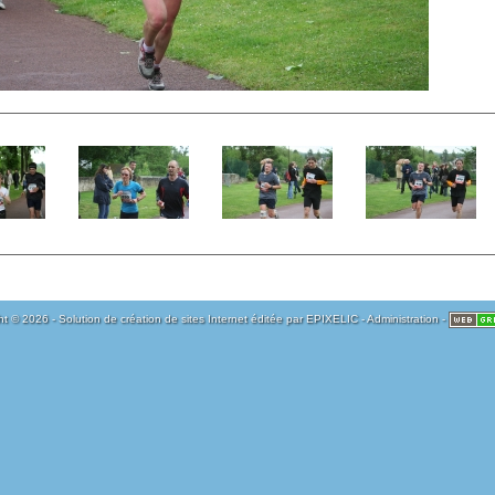
t © 2026 - Solution de création de sites Internet éditée par
EPIXELIC
-
Administration
-