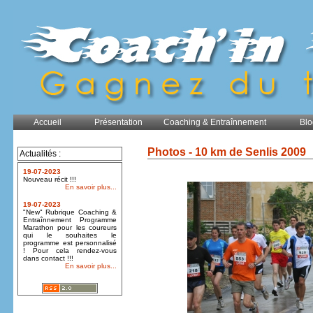
Accueil
Présentation
Coaching & Entraînnement
Blo
Photos - 10 km de Senlis 2009
Actualités :
19-07-2023
Nouveau récit !!!
En savoir plus...
19-07-2023
"New" Rubrique Coaching &
Entraînnement Programme
Marathon pour les coureurs
qui le souhaites le
programme est personnalisé
! Pour cela rendez-vous
dans contact !!!
En savoir plus...