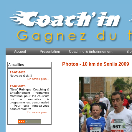
Accueil
Présentation
Coaching & Entraînnement
Blo
Photos - 10 km de Senlis 2009
Actualités :
19-07-2023
Nouveau récit !!!
En savoir plus...
19-07-2023
"New" Rubrique Coaching &
Entraînnement Programme
Marathon pour les coureurs
qui le souhaites le
programme est personnalisé
! Pour cela rendez-vous
dans contact !!!
En savoir plus...