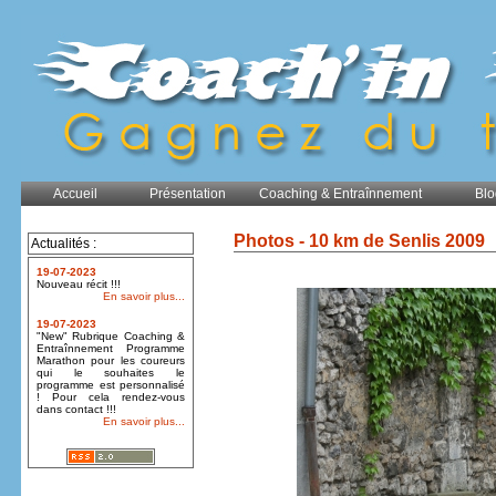
Accueil
Présentation
Coaching & Entraînnement
Blo
Photos - 10 km de Senlis 2009
Actualités :
19-07-2023
Nouveau récit !!!
En savoir plus...
19-07-2023
"New" Rubrique Coaching &
Entraînnement Programme
Marathon pour les coureurs
qui le souhaites le
programme est personnalisé
! Pour cela rendez-vous
dans contact !!!
En savoir plus...