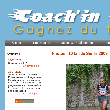
Accueil
Présentation
Coaching & Entraînnement
Blo
Photos - 10 km de Senlis 2009
Actualités :
19-07-2023
Nouveau récit !!!
En savoir plus...
19-07-2023
"New" Rubrique Coaching &
Entraînnement Programme
Marathon pour les coureurs
qui le souhaites le
programme est personnalisé
! Pour cela rendez-vous
dans contact !!!
En savoir plus...