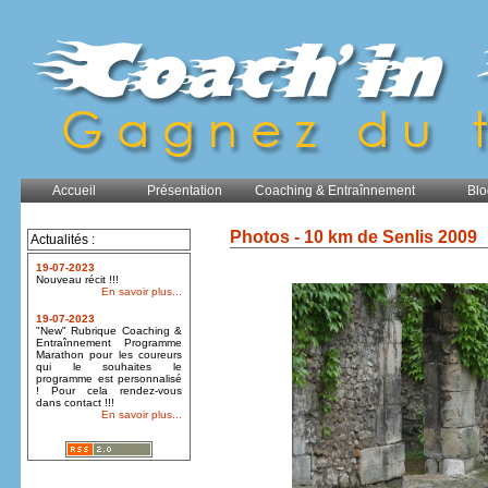
Accueil
Présentation
Coaching & Entraînnement
Blo
Photos - 10 km de Senlis 2009
Actualités :
19-07-2023
Nouveau récit !!!
En savoir plus...
19-07-2023
"New" Rubrique Coaching &
Entraînnement Programme
Marathon pour les coureurs
qui le souhaites le
programme est personnalisé
! Pour cela rendez-vous
dans contact !!!
En savoir plus...