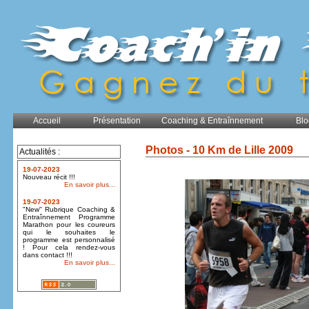
Accueil
Présentation
Coaching & Entraînnement
Blo
Photos - 10 Km de Lille 2009
Actualités :
19-07-2023
Nouveau récit !!!
En savoir plus...
19-07-2023
"New" Rubrique Coaching &
Entraînnement Programme
Marathon pour les coureurs
qui le souhaites le
programme est personnalisé
! Pour cela rendez-vous
dans contact !!!
En savoir plus...