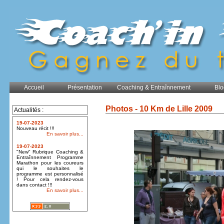
Accueil
Présentation
Coaching & Entraînnement
Blo
Photos - 10 Km de Lille 2009
Actualités :
19-07-2023
Nouveau récit !!!
En savoir plus...
19-07-2023
"New" Rubrique Coaching &
Entraînnement Programme
Marathon pour les coureurs
qui le souhaites le
programme est personnalisé
! Pour cela rendez-vous
dans contact !!!
En savoir plus...