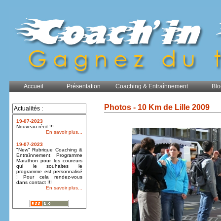
Accueil
Présentation
Coaching & Entraînnement
Blo
Photos - 10 Km de Lille 2009
Actualités :
19-07-2023
Nouveau récit !!!
En savoir plus...
19-07-2023
"New" Rubrique Coaching &
Entraînnement Programme
Marathon pour les coureurs
qui le souhaites le
programme est personnalisé
! Pour cela rendez-vous
dans contact !!!
En savoir plus...