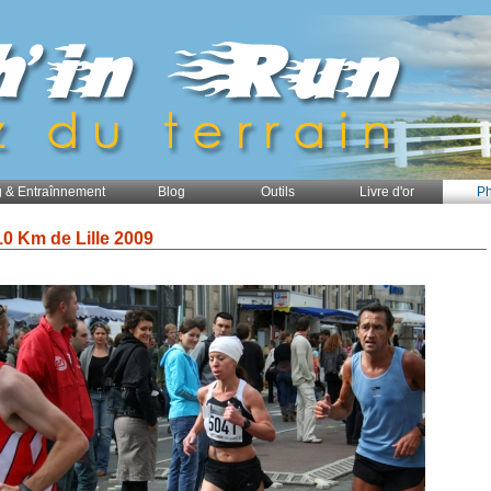
 & Entraînnement
Blog
Outils
Livre d'or
Ph
10 Km de Lille 2009