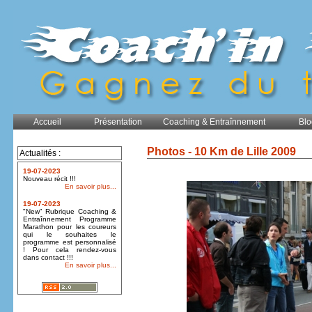
Accueil
Présentation
Coaching & Entraînnement
Blo
Photos - 10 Km de Lille 2009
Actualités :
19-07-2023
Nouveau récit !!!
En savoir plus...
19-07-2023
"New" Rubrique Coaching &
Entraînnement Programme
Marathon pour les coureurs
qui le souhaites le
programme est personnalisé
! Pour cela rendez-vous
dans contact !!!
En savoir plus...