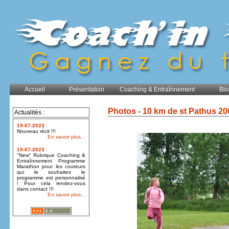
Accueil
Présentation
Coaching & Entraînnement
Blo
Photos - 10 km de st Pathus 20
Actualités :
19-07-2023
Nouveau récit !!!
En savoir plus...
19-07-2023
"New" Rubrique Coaching &
Entraînnement Programme
Marathon pour les coureurs
qui le souhaites le
programme est personnalisé
! Pour cela rendez-vous
dans contact !!!
En savoir plus...