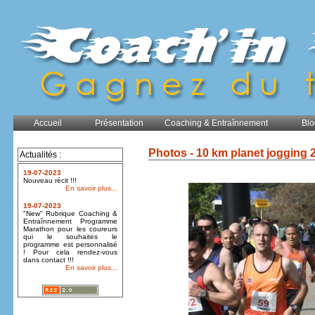
Accueil
Présentation
Coaching & Entraînnement
Blo
Photos - 10 km planet jogging 
Actualités :
19-07-2023
Nouveau récit !!!
En savoir plus...
19-07-2023
"New" Rubrique Coaching &
Entraînnement Programme
Marathon pour les coureurs
qui le souhaites le
programme est personnalisé
! Pour cela rendez-vous
dans contact !!!
En savoir plus...