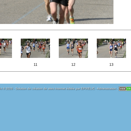
11
12
13
t © 2026 - Solution de création de sites Internet éditée par
EPIXELIC
-
Administration
-