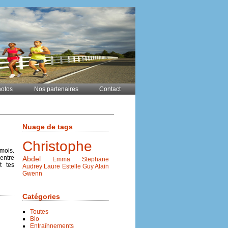
otos
Nos partenaires
Contact
Nuage de tags
Christophe
 mois.
 entre
Abdel
Emma
Stephane
t tes
Audrey
Laure
Estelle
Guy
Alain
Gwenn
Catégories
Toutes
Bio
Entraînnements