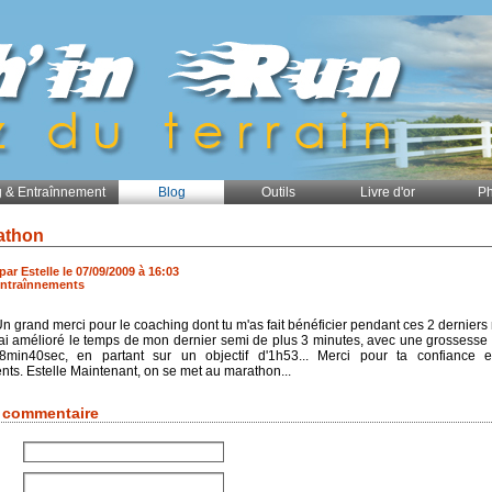
 & Entraînnement
Blog
Outils
Livre d'or
Ph
athon
 par Estelle le 07/09/2009 à 16:03
ntraînnements
Un grand merci pour le coaching dont tu m'as fait bénéficier pendant ces 2 derniers
j'ai amélioré le temps de mon dernier semi de plus 3 minutes, avec une grossesse
8min40sec, en partant sur un objectif d'1h53... Merci pour ta confiance e
s. Estelle Maintenant, on se met au marathon...
n commentaire