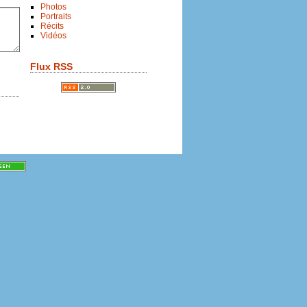
Photos
Portraits
Récits
Vidéos
Flux RSS