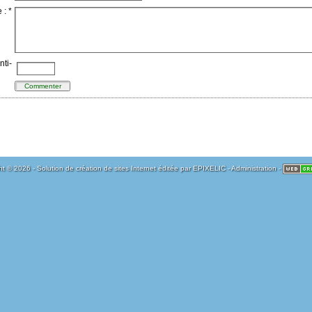
: *
nti-
t © 2026 - Solution de création de sites Internet éditée par
EPIXELIC
-
Administration
-