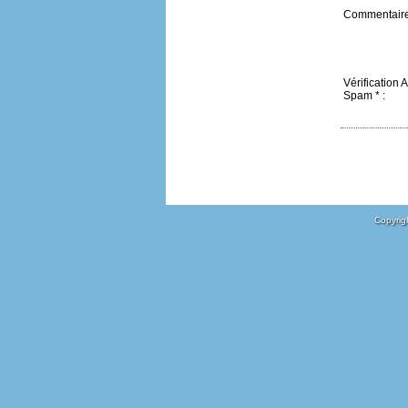
Commentaire 
Vérification A
Spam * :
Copyrigh