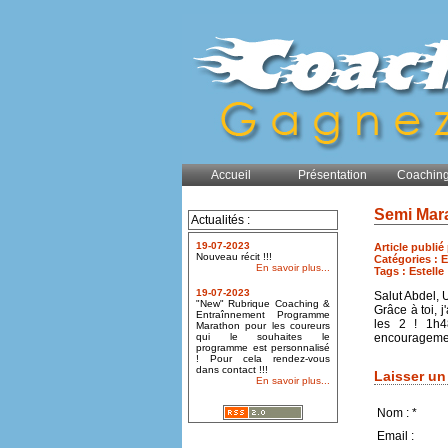
Accueil
Présentation
Coaching
Semi Mar
Actualités :
19-07-2023
Article publié
Nouveau récit !!!
Catégories :
E
En savoir plus...
Tags :
Estelle
19-07-2023
Salut Abdel, 
"New" Rubrique Coaching &
Grâce à toi, 
Entraînnement Programme
les 2 ! 1h4
Marathon pour les coureurs
qui le souhaites le
encouragement
programme est personnalisé
! Pour cela rendez-vous
dans contact !!!
Laisser u
En savoir plus...
Nom : *
Email :