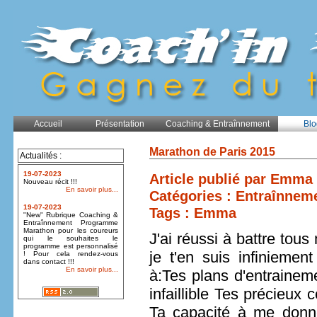
Accueil
Présentation
Coaching & Entraînnement
Blo
Marathon de Paris 2015
Actualités :
19-07-2023
Article publié par Emma 
Nouveau récit !!!
En savoir plus...
Catégories :
Entraînnem
19-07-2023
Tags :
Emma
"New" Rubrique Coaching &
Entraînnement Programme
Marathon pour les coureurs
J'ai réussi à battre tou
qui le souhaites le
programme est personnalisé
je t'en suis infiniemen
! Pour cela rendez-vous
dans contact !!!
En savoir plus...
à:Tes plans d'entraineme
infaillible Tes précieux
Ta capacité à me donn