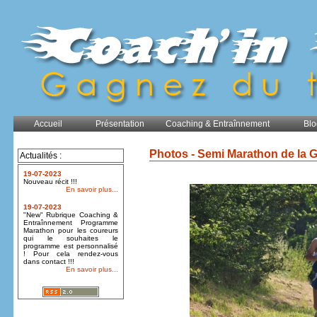
Accueil
Présentation
Coaching & Entraînnement
Blo
Photos - Semi Marathon de la 
Actualités :
19-07-2023
Nouveau récit !!!
En savoir plus...
19-07-2023
"New" Rubrique Coaching &
Entraînnement Programme
Marathon pour les coureurs
qui le souhaites le
programme est personnalisé
! Pour cela rendez-vous
dans contact !!!
En savoir plus...